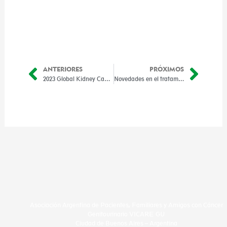
ANTERIORES
PRÓXIMOS
Prev
Nex
2023 Global Kidney Cancer Summit
Novedades en el tratamiento del cáncer de riñón, prostata y vejiga
Asociación Argentina de Pacientes, Familiares y Amigos con Cáncer
Genitourinario VICARE GU
Ciudad de Buenos Aires – Argentina