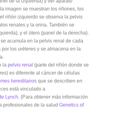
nel de la izquierda) y del aparato
 la imagen se muestran los riñones, los
 del riñón izquierdo se observa la pelvis
ulos renales y la orina. También se
quierda), y el útero (panel de la derecha).
y se acumula en la pelvis renal de cada
a por los uréteres y se almacena en la
a.
n la
pelvis renal
(parte del riñón donde se
es) es diferente al cáncer de células
omes hereditarios
que se describen en
eces está vinculado a
de Lynch
. (Para obtener más información
 profesionales de la salud
Genetics of