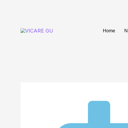
Ir
al
contenido
Home
N