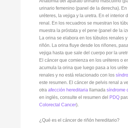
Anatomía del aparato urinario masculino (pa
urinario femenino (panel de la derecha). En
uréteres, la vejiga y la uretra. En el interior
renal. En los recuadros se muestran los túb
muestra la próstata y el pene (panel de la iz
La orina se elabora en los túbulos renales 
riñón. La orina fluye desde los riñones, pas
vejiga hasta que sale del cuerpo por la uretr
El cáncer que comienza en los uréteres o e
acumula la orina que luego pasa a los uréter
renales y no está relacionado con los
síndr
este resumen. El cáncer de pelvis renal a v
otra
afección
hereditaria
llamada
síndrome 
en inglés, consulte el resumen del
PDQ
para
Colorectal Cancer
).
¿Qué es el cáncer de riñón hereditario?