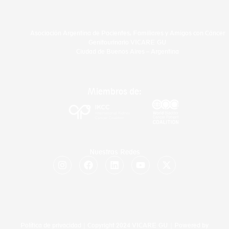
Asociación Argentina de Pacientes, Familiares y Amigos con Cáncer
Genitourinario VICARE GU
Ciudad de Buenos Aires – Argentina
Miembros de:
Nuestras Redes
I
F
L
Y
X
n
a
i
o
-
s
c
n
u
t
t
e
k
t
w
a
b
e
u
i
g
o
d
b
t
r
o
i
e
t
a
k
n
e
Política de privacidad
| Copyright 2024 VICARE GU | Powered by