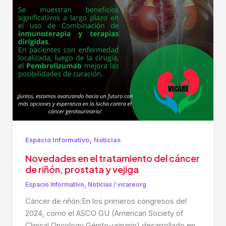
,
Espacio Informativo
Noticias
Novedades en el tratamiento del cáncer
de riñón, prostata y vejiga
Espacio Informativo
,
Noticias
/
vicareorg
Cáncer de riñón:En los primeros congresos del
2024, como el ASCO GU (American Society of
Clinical Oncology Génito-urinario) desarrollado en