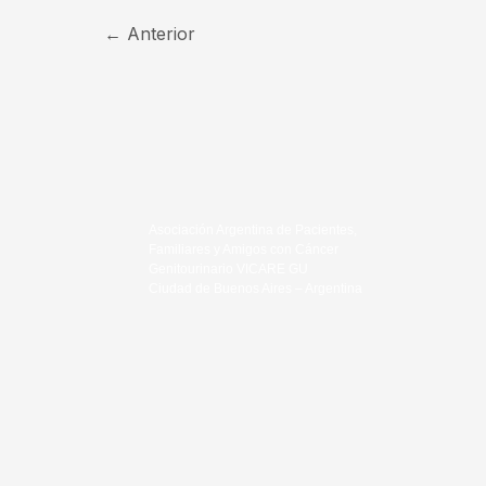
←
Anterior
Asociación Argentina de Pacientes,
Familiares y Amigos con Cáncer
Genitourinario VICARE GU
Ciudad de Buenos Aires – Argentina