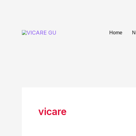
Ir
al
contenido
Home
N
vicare