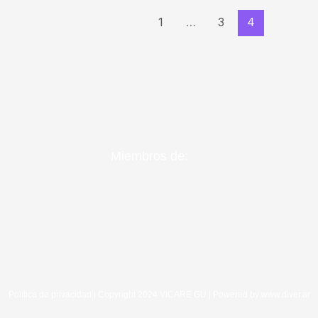
1
…
3
4
Miembros de:
Política de privacidad
| Copyright 2024 VICARE GU | Powered by
www.diver.ar