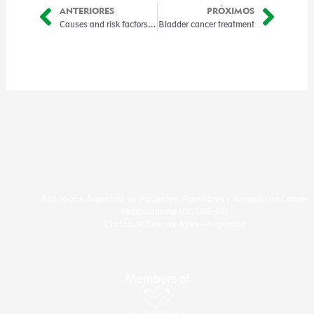
ANTERIORES
PRÓXIMOS
Prev
Nex
Causes and risk factors of bladder cancer
Bladder cancer treatment
Asociación Argentina de Pacientes, Familiares y Amigos con Cáncer
Genitourinario VICARE GU
Ciudad de Buenos Aires – Argentina
Members of