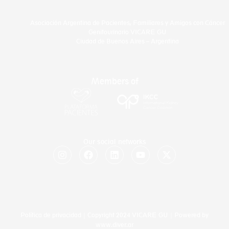
Asociación Argentina de Pacientes, Familiares y Amigos con Cáncer
Genitourinario VICARE GU
Ciudad de Buenos Aires – Argentina
Members of
Our social networks
I
F
L
Y
X
n
a
i
o
-
s
c
n
u
t
t
e
k
t
w
a
b
e
u
i
g
o
d
b
t
r
o
i
e
t
a
k
n
e
Política de privacidad
| Copyright 2024 VICARE GU | Powered by
m
r
www.diver.ar