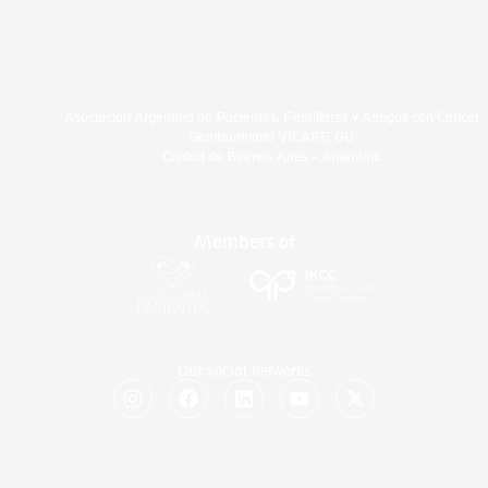
Asociación Argentina de Pacientes, Familiares y Amigos con Cáncer
Genitourinario VICARE GU
Ciudad de Buenos Aires – Argentina
Members of
Our social networks
I
F
L
Y
X
n
a
i
o
-
s
c
n
u
t
t
e
k
t
w
a
b
e
u
i
g
o
d
b
t