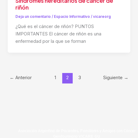
Síndromes hereditarios de cáncer de
riñón
Deja un comentario
/
Espacio Informativo
/
vicareorg
¿Qué es el cáncer de riñón? PUNTOS
IMPORTANTES El cáncer de riñón es una
enfermedad por la que se forman
←
Anterior
1
2
3
Siguiente
→
Asociación Argentina de Pacientes, Familiares y Amigos con Cáncer
Genitourinario VICARE GU