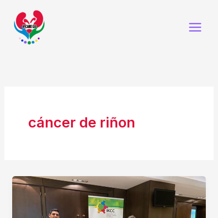
Ir
al
contenido
cáncer de riñon